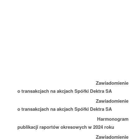
który od lat przekazuje relacje z rynku surowców tworzyw
sztucznych, wynika, że ceny za wszystkie surowce HDPE i
LDPE, a zatem surowce, które mają największe znaczenie
dla Emitenta, wzrosły w okresie od grudnia 2023 do
stycznia 2024 roku o ok. 1-6 %. Natomiast w skali roku,
ceny tych tworzyw są niższe o 15-20%.
3. Zestawienie wszystkich informacji opublikowanych przez
Emitenta w trybie raportu bieżącego w okresie objętym
raportem:
ESPI 1/2024 z dnia 5 stycznia 2024 r.
Zawiadomienie
o transakcjach na akcjach Spółki Dektra SA
ESPI 2/2024 z dnia 9 stycznia 2024 r.
Zawiadomienie
o transakcjach na akcjach Spółki Dektra SA
ESPI 3/2024 z dnia 11 stycznia 2024 r.
Harmonogram
publikacji raportów okresowych w 2024 roku
ESPI 4/2024 z dnia 11 stycznia 2024 r.
Zawiadomienie