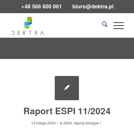
+48 566 600 861
biuro@dektra.pl
​
Ostatnie wpisy na blogu
Jesteś tutaj:
Home
/
raporty bieżące
/
2024
/
Raport ESPI 11/2024
Raport ESPI 11/2024
/
/
14 lutego 2024
w
2024
,
raporty bieżące